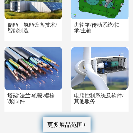
储能、氢能设备技术/
齿轮箱/传动系统/轴
智能制造
承/主轴
塔架\法兰\轮毂\螺栓
电脑控制系统及软件/
\紧固件
其他服务
更多展品范围+