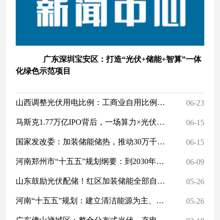
广东深圳宝安区：打造“光伏+储能+智算”一体
化绿色示范项目
山西调整光伏用电比例：工商业自用比例≥50%、机关、学校、医院不受限制
06-23
马斯克1.77万亿IPO背后，一场算力×光伏×储能的“能源暗线”，藏不住了！
06-15
国家发改委：加装储能储热，推动30万千瓦以上现役煤电节能降碳改造！
06-15
河南郑州市“十五五”规划纲要：到2030年建成100个源网荷储一体化项目
06-09
山东鼓励光伏配储！红区加装储能全部自发自用！受限区探索台区储能！
05-26
河南“十五五”规划：建立清洁能源为主、多能互补、产销协同的分布式能源体系
05-26