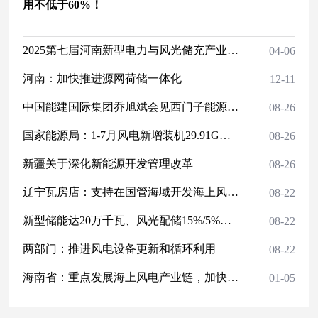
用不低于60%！
2025第七届河南新型电力与风光储充产业博览会4月14-16日再郑开幕
04-06
河南：加快推进源网荷储一体化
12-11
中国能建国际集团乔旭斌会见西门子能源全球高级副总裁迪特玛·西尔斯多弗
08-26
国家能源局：1-7月风电新增装机29.91GW！
08-26
新疆关于深化新能源开发管理改革
08-26
辽宁瓦房店：支持在国管海域开发海上风电项目
08-22
新型储能达20万千瓦、风光配储15%/5%！益阳市能源领域碳达峰实施方案发布
08-22
两部门：推进风电设备更新和循环利用
08-22
海南省：重点发展海上风电产业链，加快引进叶片、塔筒、海缆等配套产品制造企业
01-05